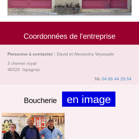
Coordonnées de l'entreprise
Personne à contacter :
David et Alexandra Veyssade
3 chemin royal
48320 Ispagnac
04 66 44 20 54
Tél.
en image
Boucherie