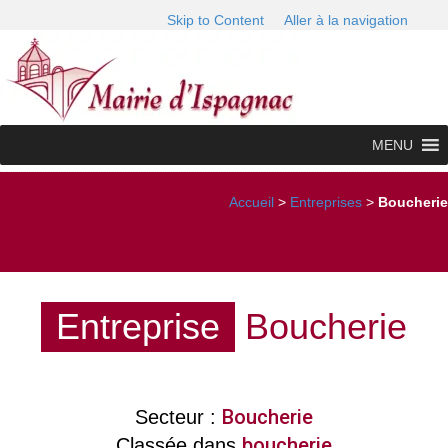
Skip to Content
Aller à la navigation
MENU
Accueil
>
Entreprises
>
Boucherie
Entreprise
Boucherie
Boucherie
Secteur :
boucherie
Classée dans