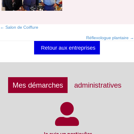
← Salon de Coiffure
Posts
Réflexologue plantaire →
navigation
Retour aux entreprises
Mes démarches
administratives